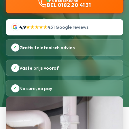
NU BEREIKBAAR
BEL 0182 20 41 31
4,9
★★★★★
431 Google reviews
✓
Gratis telefonisch advies
✓
Vaste prijs vooraf
✓
No cure, no pay