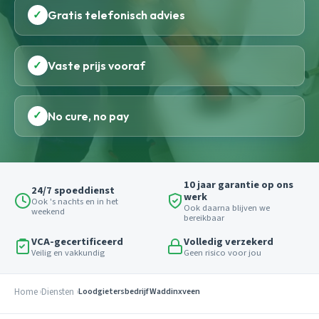
✓
Gratis telefonisch advies
✓
Vaste prijs vooraf
✓
No cure, no pay
10 jaar garantie op ons
24/7 spoeddienst
werk
Ook 's nachts en in het
Ook daarna blijven we
weekend
bereikbaar
VCA-gecertificeerd
Volledig verzekerd
Veilig en vakkundig
Geen risico voor jou
Home
Diensten
Loodgietersbedrijf Waddinxveen