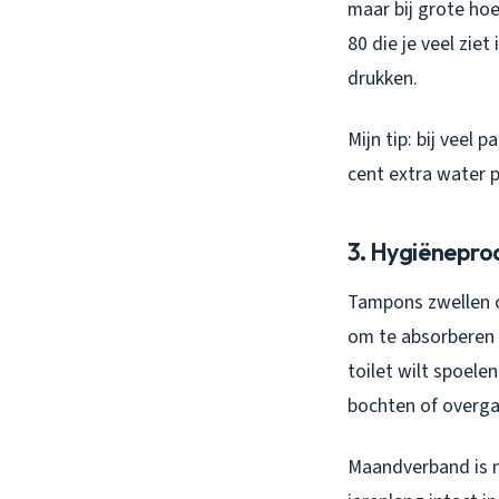
maar bij grote hoe
80 die je veel zie
drukken.
Mijn tip: bij veel
cent extra water 
3. Hygiënepro
Tampons zwellen o
om te absorberen e
toilet wilt spoele
bochten of overg
Maandverband is no