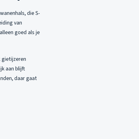
zwanenhals, die S-
eiding van
lleen goed als je
 gietijzeren
 aan blijft
anden, daar gaat