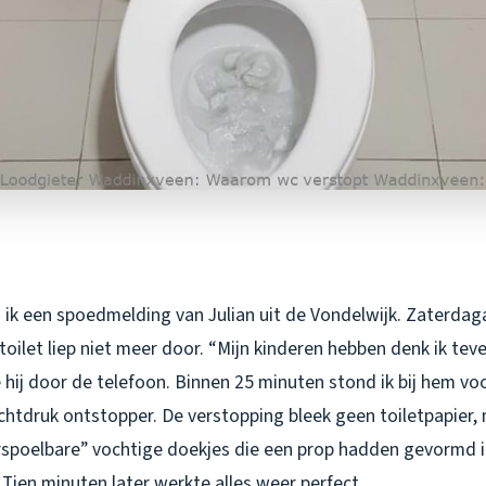
 ik een spoedmelding van Julian uit de Vondelwijk. Zaterda
toilet liep niet meer door. “Mijn kinderen hebben denk ik teve
e hij door de telefoon. Binnen 25 minuten stond ik bij hem v
uchtdruk ontstopper. De verstopping bleek geen toiletpapier,
spoelbare” vochtige doekjes die een prop hadden gevormd 
. Tien minuten later werkte alles weer perfect.