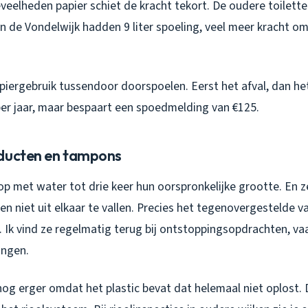
veelheden papier schiet de kracht tekort. De oudere toiletten
t in de Vondelwijk hadden 9 liter spoeling, veel meer kracht om
 papiergebruik tussendoor doorspoelen. Eerst het afval, dan het
per jaar, maar bespaart een spoedmelding van €125.
ducten en tampons
p met water tot drie keer hun oorspronkelijke grootte. En z
n niet uit elkaar te vallen. Precies het tegenovergestelde v
n. Ik vind ze regelmatig terug bij ontstoppingsopdrachten, v
angen.
g erger omdat het plastic bevat dat helemaal niet oplost. Di