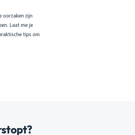
e oorzaken zijn
pen. Laat me je
raktische tips om
rstopt?