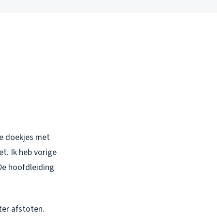
ge doekjes met
et. Ik heb vorige
e hoofdleiding
ter afstoten.