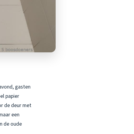
gavond, gasten
el papier
oor de deur met
 maar een
in de oude