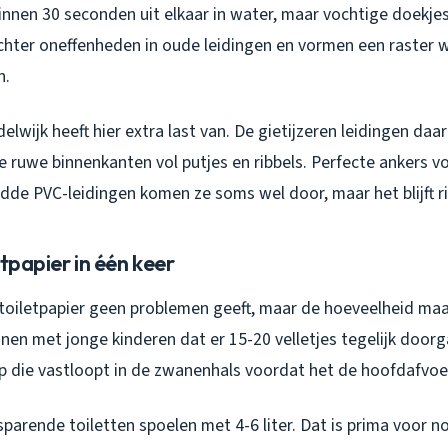
binnen 30 seconden uit elkaar in water, maar vochtige doekje
achter oneffenheden in oude leidingen en vormen een raster 
n.
lwijk heeft hier extra last van. De gietijzeren leidingen da
e ruwe binnenkanten vol putjes en ribbels. Perfecte ankers vo
dde PVC-leidingen komen ze soms wel door, maar het blijft ri
etpapier in één keer
 toiletpapier geen problemen geeft, maar de hoeveelheid maak
innen met jonge kinderen dat er 15-20 velletjes tegelijk door
 die vastloopt in de zwanenhals voordat het de hoofdafvoer
arende toiletten spoelen met 4-6 liter. Dat is prima voor n