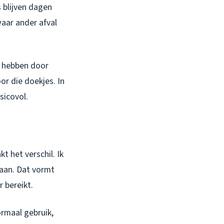
s blijven dagen
waar ander afval
ar hebben door
or die doekjes. In
sicovol.
t het verschil. Ik
gaan. Dat vormt
 bereikt.
ormaal gebruik,