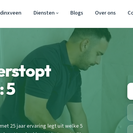
dinxveen
Diensten
Blogs
Over ons
C
rstopt
 5
et 25 jaar ervaring legt uit welke 5