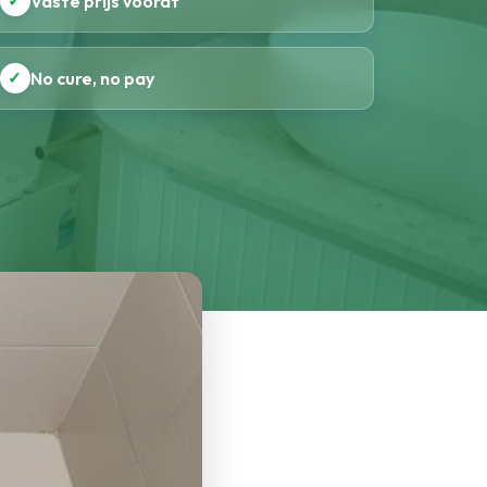
✓
Vaste prijs vooraf
✓
No cure, no pay