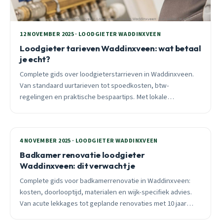
12 NOVEMBER 2025 · LOODGIETER WADDINXVEEN
Loodgieter tarieven Waddinxveen: wat betaal
je echt?
Complete gids over loodgieterstarrieven in Waddinxveen.
Van standaard uurtarieven tot spoedkosten, btw-
regelingen en praktische bespaartips. Met lokale
voorbeelden uit West 1 en Zuid.
4 NOVEMBER 2025 · LOODGIETER WADDINXVEEN
Badkamer renovatie loodgieter
Waddinxveen: dit verwacht je
Complete gids voor badkamerrenovatie in Waddinxveen:
kosten, doorlooptijd, materialen en wijk-specifiek advies.
Van acute lekkages tot geplande renovaties met 10 jaar
garantie.