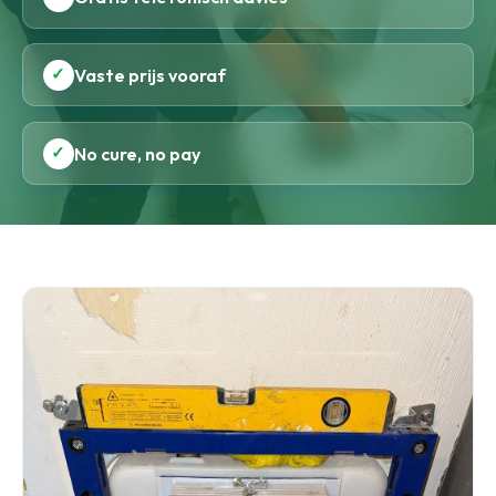
✓
Vaste prijs vooraf
✓
No cure, no pay