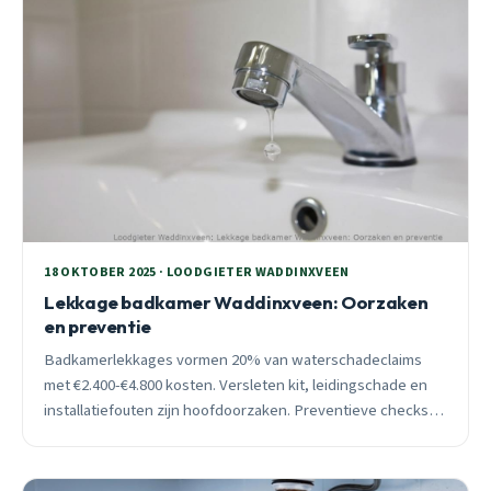
18 OKTOBER 2025 · LOODGIETER WADDINXVEEN
Lekkage badkamer Waddinxveen: Oorzaken
en preventie
Badkamerlekkages vormen 20% van waterschadeclaims
met €2.400-€4.800 kosten. Versleten kit, leidingschade en
installatiefouten zijn hoofdoorzaken. Preventieve checks in
oktober voorkomen duizenden euro&#8217;s schade.