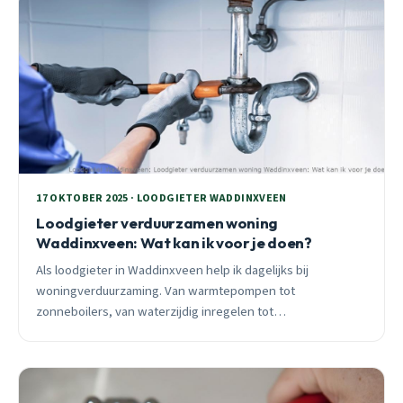
17 OKTOBER 2025 · LOODGIETER WADDINXVEEN
Loodgieter verduurzamen woning
Waddinxveen: Wat kan ik voor je doen?
Als loodgieter in Waddinxveen help ik dagelijks bij
woningverduurzaming. Van warmtepompen tot
zonneboilers, van waterzijdig inregelen tot
legionellapreventie. Praktisch advies voor jouw situatie.