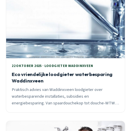
22 OKTOBER 2025 · LOODGIETER WADDINXVEEN
Eco vriendelijke loodgieter waterbesparing
Waddinxveen
Praktisch advies van Waddinxveen loodgieter over
waterbesparende installaties, subsidies en
energiebesparing. Van spaardouchekop tot douche-WTW:
wat werkt echt en wat levert het op?