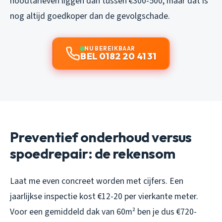
noodtarieven liggen dan tussen €300-500, maar dat is
nog altijd goedkoper dan de gevolgschade.
NU BEREIKBAAR
BEL 0182 20 41 31
Preventief onderhoud versus
spoedrepair: de rekensom
Laat me even concreet worden met cijfers. Een
jaarlijkse inspectie kost €12-20 per vierkante meter.
Voor een gemiddeld dak van 60m² ben je dus €720-