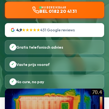
NU BEREIKBAAR
BEL 0182 20 41 31
4,9
★★★★★
431 Google reviews
✓
Gratis telefonisch advies
✓
Vaste prijs vooraf
✓
No cure, no pay