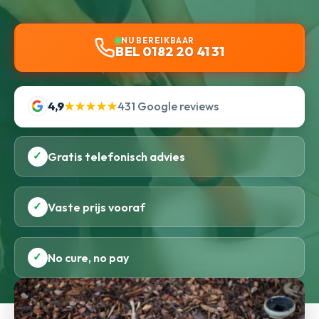
NU BEREIKBAAR
BEL 0182 20 41 31
4,9
★★★★★
431 Google reviews
✓
Gratis telefonisch advies
✓
Vaste prijs vooraf
✓
No cure, no pay