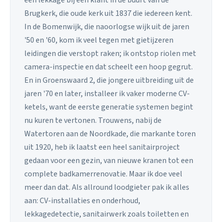
een lekkage bij een klant in de buurt van de
Brugkerk, die oude kerk uit 1837 die iedereen kent.
In de Bomenwijk, die naoorlogse wijk uit de jaren
'50 en '60, kom ik veel tegen met gietijzeren
leidingen die verstopt raken; ik ontstop riolen met
camera-inspectie en dat scheelt een hoop gegrut.
En in Groenswaard 2, die jongere uitbreiding uit de
jaren '70 en later, installeer ik vaker moderne CV-
ketels, want de eerste generatie systemen begint
nu kuren te vertonen. Trouwens, nabij de
Watertoren aan de Noordkade, die markante toren
uit 1920, heb ik laatst een heel sanitairproject
gedaan voor een gezin, van nieuwe kranen tot een
complete badkamerrenovatie. Maar ik doe veel
meer dan dat. Als allround loodgieter pak ik alles
aan: CV-installaties en onderhoud,
lekkagedetectie, sanitairwerk zoals toiletten en