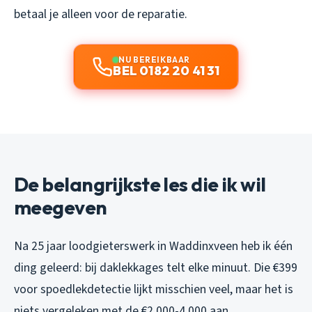
betaal je alleen voor de reparatie.
NU BEREIKBAAR
BEL 0182 20 41 31
De belangrijkste les die ik wil
meegeven
Na 25 jaar loodgieterswerk in Waddinxveen heb ik één
ding geleerd: bij daklekkages telt elke minuut. Die €399
voor spoedlekdetectie lijkt misschien veel, maar het is
niets vergeleken met de €2.000-4.000 aan