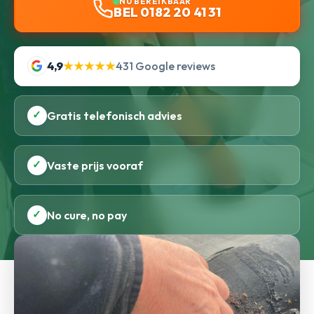
NU BEREIKBAAR
BEL 0182 20 41 31
4,9
★★★★★
431 Google reviews
✓
Gratis telefonisch advies
✓
Vaste prijs vooraf
✓
No cure, no pay