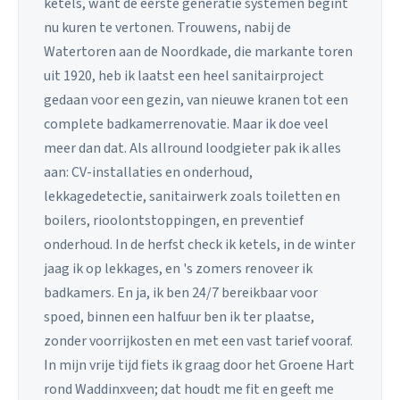
ketels, want de eerste generatie systemen begint
nu kuren te vertonen. Trouwens, nabij de
Watertoren aan de Noordkade, die markante toren
uit 1920, heb ik laatst een heel sanitairproject
gedaan voor een gezin, van nieuwe kranen tot een
complete badkamerrenovatie. Maar ik doe veel
meer dan dat. Als allround loodgieter pak ik alles
aan: CV-installaties en onderhoud,
lekkagedetectie, sanitairwerk zoals toiletten en
boilers, rioolontstoppingen, en preventief
onderhoud. In de herfst check ik ketels, in de winter
jaag ik op lekkages, en 's zomers renoveer ik
badkamers. En ja, ik ben 24/7 bereikbaar voor
spoed, binnen een halfuur ben ik ter plaatse,
zonder voorrijkosten en met een vast tarief vooraf.
In mijn vrije tijd fiets ik graag door het Groene Hart
rond Waddinxveen; dat houdt me fit en geeft me